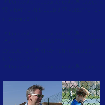
📌 Compétition : Départemental🎾 Catégorie
🏆 VINAY TENNIS CLUB 3 🆚 VOREPPE TC 4
📊 Score : 5 - 0
📌 Compétition : Départemental🎾 Catégorie
📍 ARA - 38 - CHPT CRÉDIT MUTUEL INTE
EVEQUE TC 4 🆚 VINAY TENNIS CLUB 2
📊 Score : 3 - 2
📌 Compétition : Départemental🎾 Catégorie