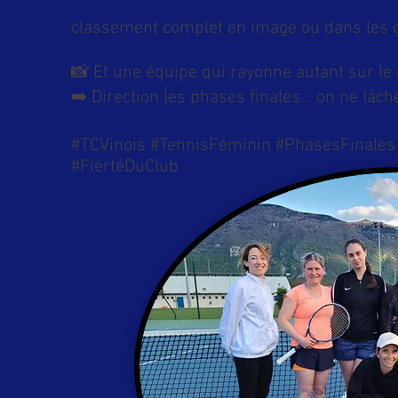
classement complet en image ou dans les
📸 Et une équipe qui rayonne autant sur le
➡️ Direction les phases finales… on ne lâche
#TCVinois #TennisFéminin #PhasesFinales
#FiertéDuClub