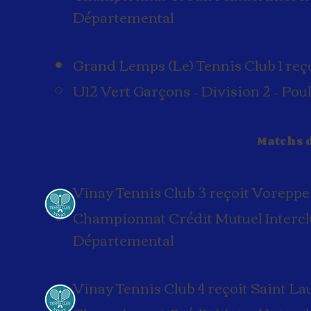
Départemental
Grand Lemps (Le) Tennis Club 1 reço
U12 Vert Garçons – Division 2 – Pou
Matchs 
Vinay Tennis Club 3 reçoit Vorepp
Championnat Crédit Mutuel Interclub
Départemental
Vinay Tennis Club 4 reçoit Saint L