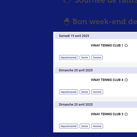
👉 Journée de rattr
🐣 Bon week-end de 