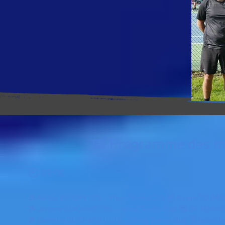
📅 Programme des m
🕘 09:00
🎾 Mattis BOUDRY (30) – Vinay Tennis Club 🆚 Karim TOUMANI
🎾 Jérome GUICHARD (30) – Vinay Tennis Club 🆚 DE TEMMER
🎾 Corentin GUICHARD (15/2) – Vinay Tennis Club 🆚 Valentin