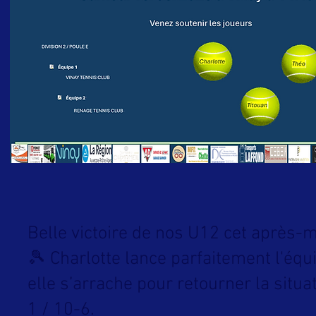
Belle victoire de nos U12 cet après-m
🎾 Charlotte lance parfaitement l'éq
elle s’arrache pour retourner la situa
1 / 10-6.