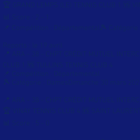
🏆 GRAND LEMPS (LE) TENNIS CLUB 1 🆚 V
📊 Score : 2 - 1
📌 Compétition : Départemental🎾 Catégorie 
Reports : le 19 avril
📍 ARA - 38 - CHPT CRÉDIT MUTUEL INTER
CLUB 1 🆚 TULLINS TENNIS CLUB 4
📌 Compétition : Départemental
🎾 Catégorie : DamesDimanche 30 mars 202
📍 ARA - 38 - CHPT CRÉDIT MUTUEL INTE
🏆 VINAY TENNIS CLUB 4 🆚 SAINT LAURE
📊 Score : 5 - 0