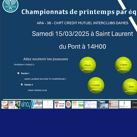
👉 Journée marathon au gymnase de S
14h et fin à 22h30 ! 💥