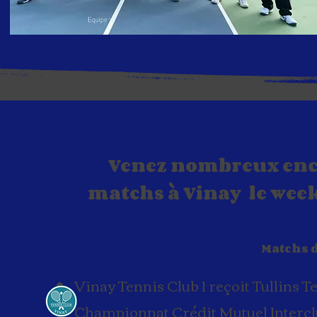
Venez nombreux enco
matchs à Vinay le week 
Matchs 
Vinay Tennis Club 1 reçoit Tullins T
Championnat Crédit Mutuel Interclu