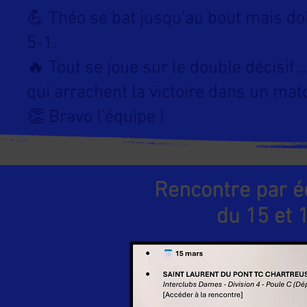
💪 Théo se bat jusqu’au bout mais doit
5-1.
🔥 Tout se joue sur le double décisif
qui arrachent la victoire dans un match
👏 Bravo l’équipe !
Rencontre par é
du 15 et 