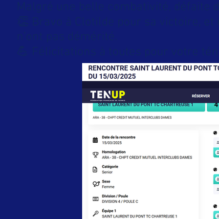
Malgré une belle combativité, défaite d
👏 Bravo à Clotilde pour sa victoire, et
n’ont pas démérité.
💪 Félicitations à toutes pour votre tén